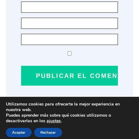
Utilizamos cookies para ofrecerte la mejor experiencia en
nuestra web.
Puedes aprender más sobre qué cookies utilizamos o
Aviso legal - Política de privacidad - Cookies - Condiciones generales de
desactivarlas en los
ajustes
.
contratación -
Contacto
Aceptar
Rechazar
- © Mejores Tiendas Online 2024