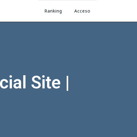
Ranking
Acceso
al Site |