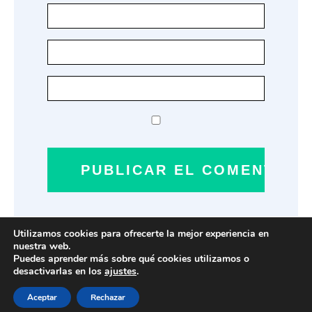
Utilizamos cookies para ofrecerte la mejor experiencia en
nuestra web.
Puedes aprender más sobre qué cookies utilizamos o
Aviso legal - Política de privacidad - Cookies - Condiciones generales de
desactivarlas en los
ajustes
.
contratación -
Contacto
Aceptar
Rechazar
- © Mejores Tiendas Online 2024