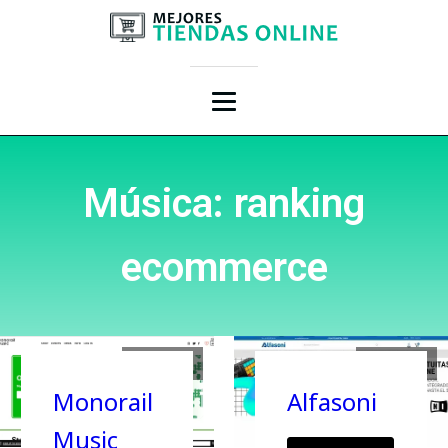
Música: ranking
ecommerce
20/12/2023
11/04/2022
Monorail
Alfasoni
Music