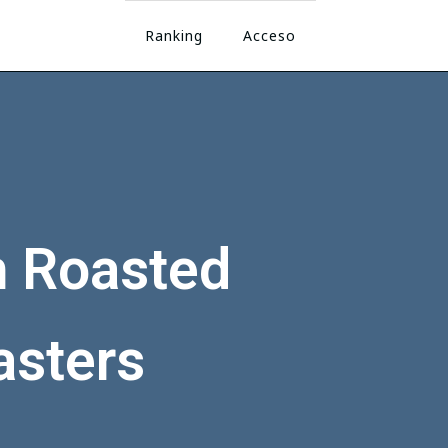
Ranking
Acceso
h Roasted
asters