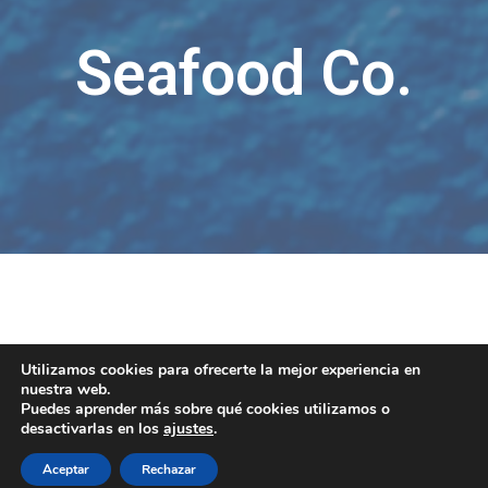
Seafood Co.
Utilizamos cookies para ofrecerte la mejor experiencia en
nuestra web.
Puedes aprender más sobre qué cookies utilizamos o
Aviso legal - Política de privacidad - Cookies - Condiciones generales de
desactivarlas en los
ajustes
.
contratación -
Contacto
Aceptar
Rechazar
- © Mejores Tiendas Online 2024